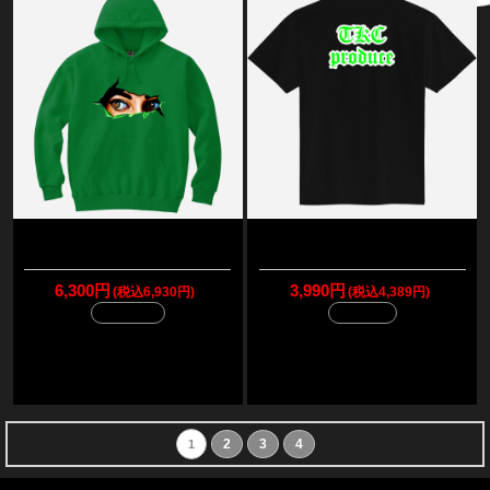
パーカー
Ｔシャツ
カラー数：11 | サイズ数： 9
カラー数：51 | サイズ数： 13
6,300円
3,990円
(税込6,930円)
(税込4,389円)
パーカー
Tシャツ
2
3
4
1