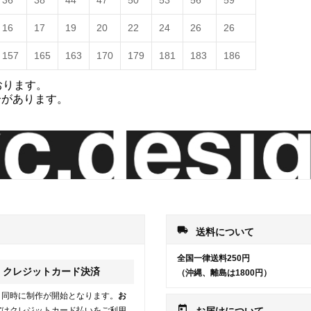
36
38
44
47
50
53
56
59
16
17
19
20
22
24
26
26
157
165
163
170
179
181
183
186
おります。
合があります。
local_shipping
送料について
全国一律送料250円
クレジットカード決済
（沖縄、離島は1800円）
と同時に制作が開始となります。
お
today
方
はクレジットカード払いをご利用