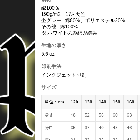
綿100％
190g/m2 17/- 天竺
杢グレー : 綿80%、ポリエステル20%
その他 : 綿100%
※ ホワイトのみ綿糸縫製
生地の厚さ
5.6 oz
印刷手法
インクジェット印刷
サイズ
単位：cm
120
130
140
150
160
身丈
48
52
56
60
63
身巾
35
37
40
43
46