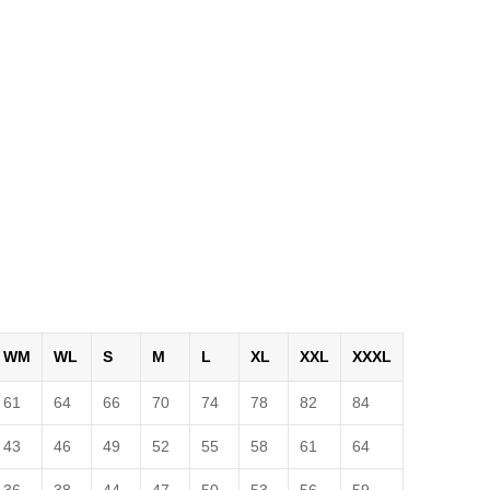
WM
WL
S
M
L
XL
XXL
XXXL
61
64
66
70
74
78
82
84
43
46
49
52
55
58
61
64