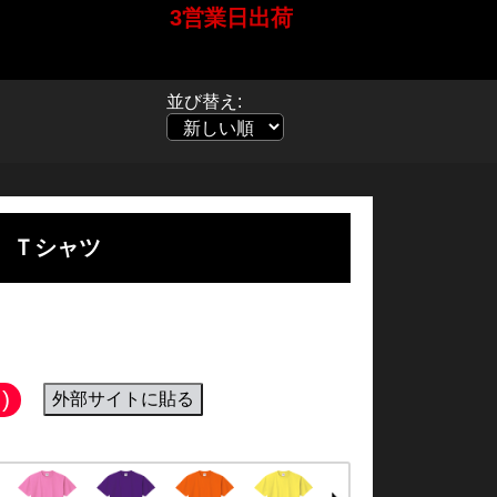
3営業日出荷
本日
8月8日
ご購入で
8月12日
に発送致します
並び替え:
Ｔシャツ
)
外部サイトに貼る