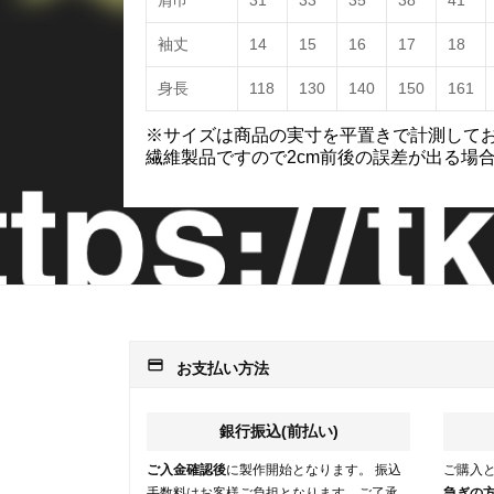
肩巾
31
33
35
38
41
袖丈
14
15
16
17
18
身長
118
130
140
150
161
※サイズは商品の実寸を平置きで計測して
繊維製品ですので2cm前後の誤差が出る場
payment
お支払い方法
銀行振込(前払い)
ご入金確認後
に製作開始となります。 振込
ご購入
手数料はお客様ご負担となります。ご了承
急ぎの